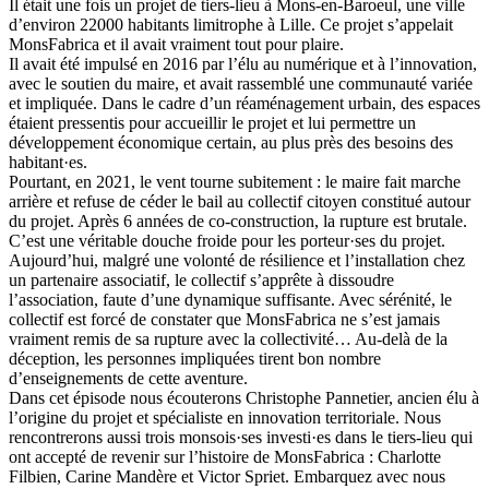
Il était une fois un projet de tiers-lieu à Mons-en-Baroeul, une ville
d’environ 22000 habitants limitrophe à Lille. Ce projet s’appelait
MonsFabrica et il avait vraiment tout pour plaire.
Il avait été impulsé en 2016 par l’élu au numérique et à l’innovation,
avec le soutien du maire, et avait rassemblé une communauté variée
et impliquée. Dans le cadre d’un réaménagement urbain, des espaces
étaient pressentis pour accueillir le projet et lui permettre un
développement économique certain, au plus près des besoins des
habitant·es.
Pourtant, en 2021, le vent tourne subitement : le maire fait marche
arrière et refuse de céder le bail au collectif citoyen constitué autour
du projet. Après 6 années de co-construction, la rupture est brutale.
C’est une véritable douche froide pour les porteur·ses du projet.
Aujourd’hui, malgré une volonté de résilience et l’installation chez
un partenaire associatif, le collectif s’apprête à dissoudre
l’association, faute d’une dynamique suffisante. Avec sérénité, le
collectif est forcé de constater que MonsFabrica ne s’est jamais
vraiment remis de sa rupture avec la collectivité… Au-delà de la
déception, les personnes impliquées tirent bon nombre
d’enseignements de cette aventure.
Dans cet épisode nous écouterons Christophe Pannetier, ancien élu à
l’origine du projet et spécialiste en innovation territoriale. Nous
rencontrerons aussi trois monsois·ses investi·es dans le tiers-lieu qui
ont accepté de revenir sur l’histoire de MonsFabrica : Charlotte
Filbien, Carine Mandère et Victor Spriet. Embarquez avec nous