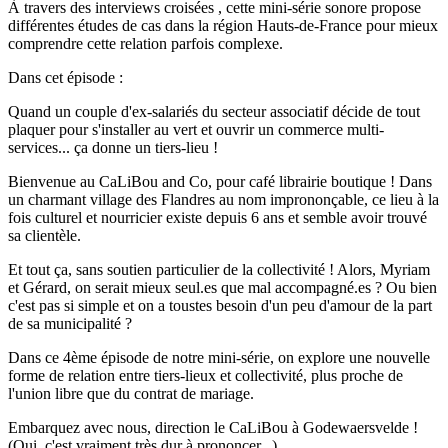
À travers des interviews croisées , cette mini-série sonore propose
différentes études de cas dans la région Hauts-de-France pour mieux
comprendre cette relation parfois complexe.
Dans cet épisode :
Quand un couple d'ex-salariés du secteur associatif décide de tout
plaquer pour s'installer au vert et ouvrir un commerce multi-
services... ça donne un tiers-lieu !
Bienvenue au CaLiBou and Co, pour café librairie boutique ! Dans
un charmant village des Flandres au nom imprononçable, ce lieu à la
fois culturel et nourricier existe depuis 6 ans et semble avoir trouvé
sa clientèle.
Et tout ça, sans soutien particulier de la collectivité ! Alors, Myriam
et Gérard, on serait mieux seul.es que mal accompagné.es ? Ou bien
c'est pas si simple et on a toustes besoin d'un peu d'amour de la part
de sa municipalité ?
Dans ce 4ème épisode de notre mini-série, on explore une nouvelle
forme de relation entre tiers-lieux et collectivité, plus proche de
l'union libre que du contrat de mariage.
Embarquez avec nous, direction le CaLiBou à Godewaersvelde !
(Oui, c'est vraiment très dur à prononcer...).